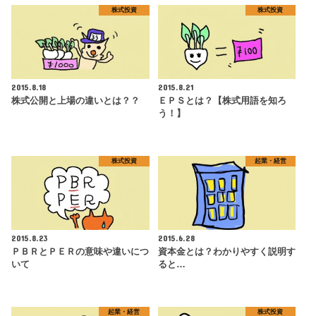
株式投資
株式投資
2015.8.18
2015.8.21
株式公開と上場の違いとは？？
ＥＰＳとは？【株式用語を知ろ
う！】
株式投資
起業・経営
2015.8.23
2015.6.28
ＰＢＲとＰＥＲの意味や違いにつ
資本金とは？わかりやすく説明す
いて
ると…
起業・経営
株式投資