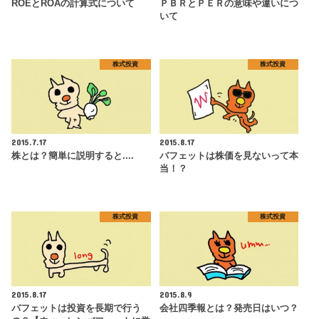
ROEとROAの計算式について
ＰＢＲとＰＥＲの意味や違いにつ
いて
株式投資
株式投資
2015.7.17
2015.8.17
株とは？簡単に説明すると....
バフェットは株価を見ないって本
当！？
株式投資
株式投資
2015.8.17
2015.8.9
バフェットは投資を長期で行う
会社四季報とは？発売日はいつ？